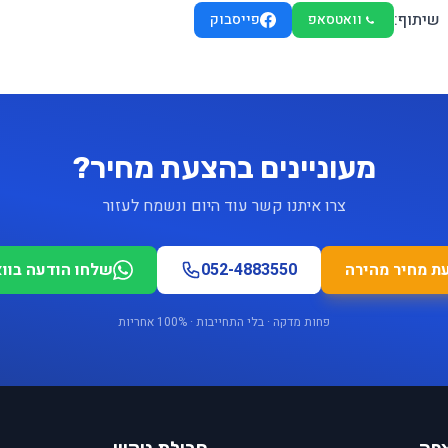
שיתוף:
וואטסאפ
פייסבוק
מעוניינים בהצעת מחיר?
צרו איתנו קשר עוד היום ונשמח לעזור
ת מחיר מהירה
052-4883550
שלחו הודעה בוו
פחות מדקה · בלי התחייבות · 100% אחריות