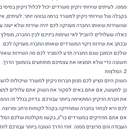
ממנה. לעיתים
שירותי ניקיון משרדים
יכול לכלול ניקיון בסיסי 
בקבלה של
שירותי ניקיון למשרד
ברמה גבוהה יותר. לעיתים, אי 
שהשירות שאותו החברה מעניקה לכם יהיה שירות שלא יענה על
כאלה שעלולים להוביל לאי נעימות ביניכם לבין החברה, מומלץ
ובכתב את שירות
ניקוי המשרדים
שאותו החברה מעניקה לכם. דא
שלכם וכמובן שגם החברה תדע להסביר לכם מה השירות שאותו ה
חשובה כדי שלא תמצאו את עצמיכם מופתעים בהמשך הדרך.
2. המלצות
השוק היום מציע לכם מגוון
חברות ניקיון למשרד
שיכולות להענ
גן. למעשה, אם אתם באים לסקור את השוק אתם עלולים למצוא
את חברת הניקיון המתאימה ביותר עבורכם. בדיוק בגלל זה ההמ
לכם היא לבחור בחברה שמחזיקה בקהל לקוחות נרחב ומרוצה.
אם אתם מחזיקים במשרדים בר”ג, בקשו מקולגות שלכם המל
העבודה והם מרוצים ממנה. זוהי הדרך הטובה ביותר עבורכם ל