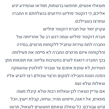
תשאלו אנשים, תחפשו ברשתות, תוודאו שהמידע יגיע
אליכם, כי דוקטור פוליש הידועים בהצלחתם זו החברה
שתרצו בשבילכם.
עקרון יסוד של חברת דוקטור פוליש
חברת דוקטור פוליש שמה דגש רב על אחריותה של
החברה לתת שירות שיוביל ללקוחות מרוצים, במידה
והלקוחות אינם מרוצים החברה לא סיימה את פעילותה.
בכך החברה דואגת לשים בחשיבות עליונה את תוצאות מתן
השירות, לא עוזבת אתכם עד שברור לחלוטין שהעסקה
הפכה הוגנת והובילה למקום הרצוי שכולם רצו להגיע אליו.
שאלות שלא נענו
אם עדיין נשארו לכן שאלות רבות שלא קיבלו מענה
מתאים, אל דאגה, חיפוש מהיר, שיחה, קבלת ייעוץ, הכל
נגיש עבורכם. כל שאלה שאתם חוששים לשאול, תרשו