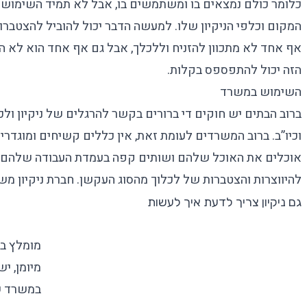
כלומר כולם נמצאים בו ומשתמשים בו, אבל לא תמיד השימוש 
המקום וכלפי הניקיון שלו. למעשה הדבר יכול להוביל להצטברו
אף אחד לא מתכוון להזניח וללכלך, אבל גם אף אחד הוא לא ה”
הזה יכול להתפספס בקלות.
השימוש במשרד
ברוב הבתים יש חוקים די ברורים בקשר להרגלים של ניקיון ו
וכיו”ב. ברוב המשרדים לעומת זאת, אין כללים קשיחים ומוגדרי
אוכלים את האוכל שלהם ושותים קפה בעמדת העבודה שלהם ו
להיווצרות והצטברות של לכלוך מהסוג העקשן.
חברת ניקיון מש
גם ניקיון צריך לדעת איך לעשות
מומלץ ב
מיומן, י
במשרד ש