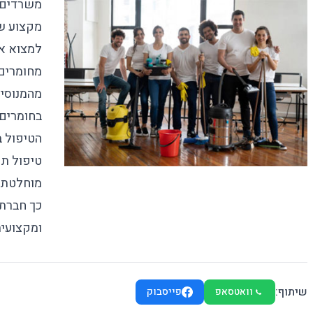
משרדים 
מקצוע ש
למצוא א
מחומרים 
מהמנוסי
בחומרים 
הטיפול ב
טיפול תק
מוחלטת ש
כך
חברת 
ומקצועית
שיתוף:
וואטסאפ
פייסבוק