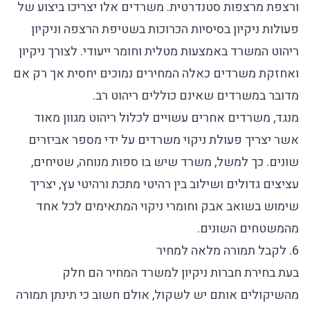
ורצפת מרצפות סטנדרטית. משרדים אלו יצריכו ביצוע של
פעולות ניקיון בסיסיות הכרוכות בשטיפת הרצפה וניקיון
ריהוט המשרד באמצעות מטלית וחומר ייעודי. לצורך
ניקיון
ואחזקת משרדים
כאלה המחירים נמוכים יחסית אך רק אם
מדובר במשרדים שאינם כוללים ריהוט רב.
מנגד, משרדים אחרים עשויים לכלול ריהוט מגוון מאוד
אשר יצריך פעולת
ניקוי משרדים
על ידי מספר אביזרים
שונים. כך למשל, משרד שיש בו ספות מנוחה, שטיחים,
עציצים גדולים ושילוב בין רהיטי מתכת ורהיטי עץ, יצריך
שימוש בשואב אבק וחומרי ניקוי המתאימים לכל אחד
מהמשטחים השונים.
6. לקבל תמורה מלאה למחיר
בעת בחירת
חברות ניקיון למשרד
המחיר הם חלק
מהשיקולים אותם יש לשקול, אולם חשוב כי תינתן תמורה