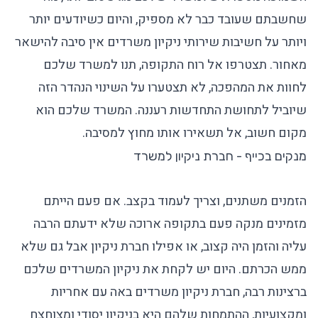
שחשבתם שעובד כבר לא מספיק, והיום כשיודעים יותר
ויותר על חשיבות
שירותי ניקיון משרדים
אין סיבה להישאר
מאחור. תצטרפו אל רוח התקופה, תנו למשרד שלכם
לחוות את המהפכה, לא תצטערו על השינוי הנהדר הזה
שיוביל לתחושת התחדשות רעננה. המשרד שלכם הוא
מקום חשוב, אל תשאירו אותו מחוץ למסיבה.
מנקים בכייף - חברת ניקיון למשרד
הזמנים משתנים, וצריך לעמוד בקצב. אם פעם הייתם
מזמינים מנקה פעם בתקופה ארוכה שלא ידעתם הרבה
עליה והזמן היה קצוב, או אפילו
חברת ניקיון
אבל גם שלא
ממש הכרתם. היום יש לקחת את
ניקיון המשרדים
שלכם
ברצינות רבה,
חברת ניקיון משרדים
באה עם אחריות
ומקצועיות, ההתמחות שלהם היא בניקיון יסודי ומצוחצח