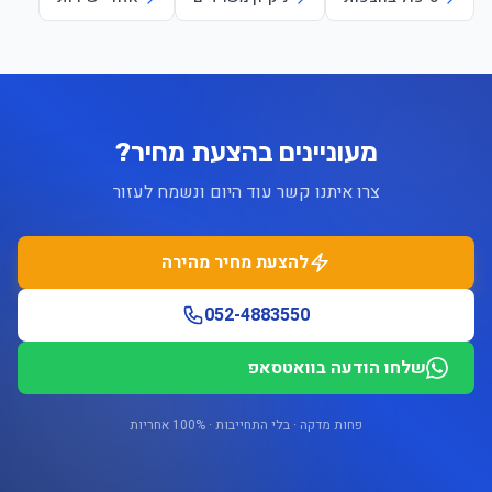
מעוניינים בהצעת מחיר?
צרו איתנו קשר עוד היום ונשמח לעזור
להצעת מחיר מהירה
052-4883550
שלחו הודעה בוואטסאפ
פחות מדקה · בלי התחייבות · 100% אחריות