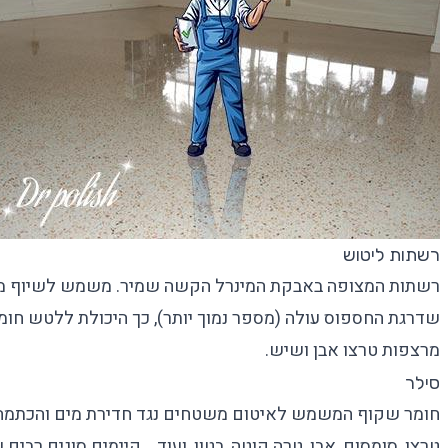
רשתות ליטוש
רשתות המצופה באבקת המינרל הקשה שמיר. משמש לשיוף מרצפ
שדרגת החספוס עולה (מספר נמוך יותר), כך היכולת ללטש חו
מרצפות טרצו אבן ושיש.
סילר
חומר שקוף המשמש לאיטום משטחים נגד חדירת מים והכתמה.
טרצו, סומסום, אבן, טרה קוטה, בטון, ועוד… קיימים סוגים רבים