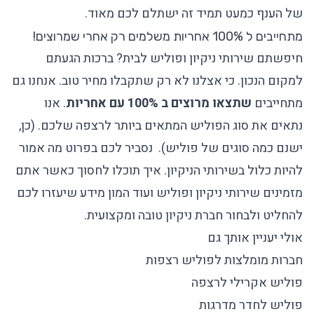
של הענף כמעט תמיד זה ישתלם לכם מאוד.
מתחייבים ל 100% אחריות משלמים רק אחרי שמרוצים!
חיפשתם שירותי ניקיון ופוליש לבית? ברכות הגעתם
למקום הנכון. כי אצלנו לא רק שתקבלו
מחיר
טוב. אנחנו גם
מתחייבים
שתצאו מרוצים ב 100% עם אחריות
. אנו
נתאים את סוג הפוליש המתאים ביותר לרצפה שלכם. (כן,
ישנם כמה
סוגים
ש
ל
פוליש
). נסביר לכם בפרוט מה אמור
להיות כלול בשירותי הניקיון. איך תוכלו לחסוך כאשר אתם
מזמינים שירותי ניקיון ופוליש ועוד המון מידע שיעזרו לכם
להחליט ולבחור
חברת ניקיון טובה
ומקצועית.
אולי יעניין אותך גם
חברות מומלצות לפוליש רצפות
פוליש אקרילי לרצפה
פוליש לחדר מדרגות