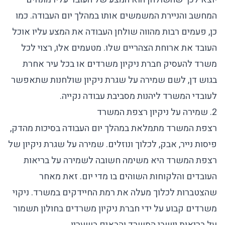
המחשב והניירת המשמשים אותו במהלך יום העבודה. כמו
כן, פעמים רבות מהווה שולחן העבודה את המצע עליו אוכל
העובד את ארוחת הצהריים שלו. מטעמים אלו, רצוי לכל
משרד להעסיק
חברת ניקיון משרדים
או בכל עיר אחרת
בגוש דן, לשם שמירה על שגרת ניקיון שולחנות שתאפשר
לעובדי המשרד ליהנות מסביבת עבודה נקייה.
2. שמירה על ניקיון רצפת המשרד
רצפת המשרד מתמלאת במהלך יום העבודה בסיכות מהדק,
פיסות נייר, אבק, לכלוך ונוזלים. שמירה על שגרת ניקיון של
רצפת המשרד היא משימה חשובה לשמירה על בריאות
העובדים והלקוחות השוהים בו מדי יום. זאת מאחר
שהצטברות לכלוך מעלה את רמת החיידקים במשרד.
ניקוי
משרדים
קבוע על ידי חברת ניקיון משרדים בחולון תשמור
על בריאות יושבי המשרד והבאים בשעריו.