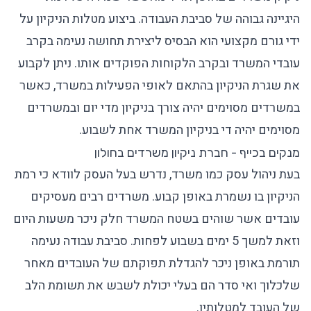
היגיינה גבוהה של סביבת העבודה. ביצוע מטלות הניקיון על
ידי גורם מקצועי הוא הבסיס ליצירת תחושה נעימה בקרב
עובדי המשרד ובקרב הלקוחות הפוקדים אותו. ניתן לקבוע
את שגרת הניקיון בהתאם לאופי הפעילות במשרד, כאשר
במשרדים מסוימים יהיה צורך בניקיון מדי יום ובמשרדים
מסוימים יהיה די בניקיון המשרד אחת לשבוע.
מנקים בכייף - חברת ניקיון משרדים בחולון
בעת ניהול עסק כמו משרד, נדרש בעל העסק לוודא כי רמת
הניקיון בו נשמרת באופן קבוע. משרדים רבים מעסיקים
עובדים אשר שוהים בשטח המשרד חלק ניכר משעות היום
וזאת למשך 5 ימים בשבוע לפחות. סביבת עבודה נעימה
תורמת באופן ניכר להגדלת תפוקתם של העובדים מאחר
שלכלוך ואי סדר הם בעלי יכולת לשבש את תשומת הלב
של העובד למטלותיו.