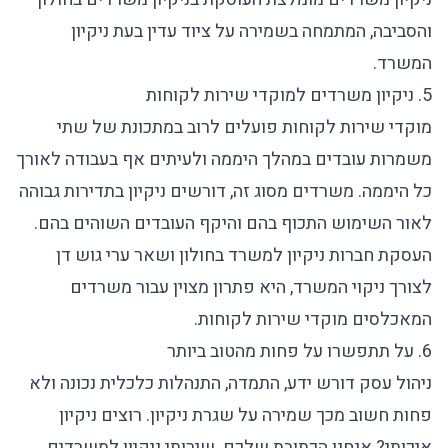
והסביבה, המתמחה בשמירה על ציוד עדין בעת ניקיון
המשרד.
5. ניקיון משרדים למוקדי שירות לקוחות
מוקדי שירות לקוחות פועלים לרוב במתכונת של שתי
משמרות עובדים במהלך היממה ולעיתים אף בעבודה לאורך
כל היממה. משרדים מסוג זה, דורשים ניקיון בתדירות גבוהה
לאור השימוש התכוף בהם והיקף העובדים השוהים בהם.
העסקת
חברות ניקיון למשרד
בחולון ושאר ערי גוש דן
לצורך ניקוי המשרד, היא פתרון מצוין עבור משרדים
המאכלסים מוקדי שירות לקוחות.
6. על תתפשרו על פחות מהטוב ביותר
ניהול עסק דורש ידע, התמדה, התנהלות כלכלית נכונה ולא
פחות חשוב מכך שמירה על שגרת ניקיון. רוצים ניקיון
איכותי? אנחנו הכתובת שלכם.
שירותי ניקיון למשרדים