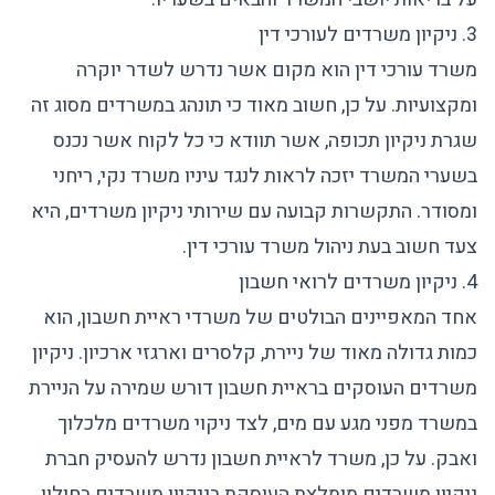
3. ניקיון משרדים לעורכי דין
משרד עורכי דין הוא מקום אשר נדרש לשדר יוקרה
ומקצועיות. על כן, חשוב מאוד כי תונהג במשרדים מסוג זה
שגרת ניקיון תכופה, אשר תוודא כי כל לקוח אשר נכנס
בשערי המשרד יזכה לראות לנגד עיניו משרד נקי, ריחני
ומסודר. התקשרות קבועה עם
שירותי ניקיון משרדים
, היא
צעד חשוב בעת ניהול משרד עורכי דין.
4. ניקיון משרדים לרואי חשבון
אחד המאפיינים הבולטים של משרדי ראיית חשבון, הוא
כמות גדולה מאוד של ניירת, קלסרים וארגזי ארכיון.
ניקיון
משרדים
העוסקים בראיית חשבון דורש שמירה על הניירת
במשרד מפני מגע עם מים, לצד
ניקוי משרדים
מלכלוך
ואבק. על כן, משרד לראיית חשבון נדרש להעסיק
חברת
ניקיון משרדים מומלצת
העוסקת בניקיון משרדים בחולון