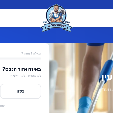
שאלה 1 מתוך 7
באיזה אזור הנכס?
ין
לא אהבת - לא שילמת
ש ועוד
צפון
פחות 