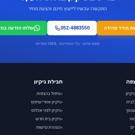
התקשרו עכשיו לייעוץ חינם והצעת מחיר
ת מחיר מהירה
052-4883550
שלחו הודעה בוו
פחות מדקה · בלי התחייבות · 100% אחריות
צפה
חבילת ניקיון
יקיון
טיפול בהצפות
○
לבית
ניקיון אחרי שיפוץ
○
עצמך
ניקיון לפני אכלוס
○
ות
ניקיון בית חדש
○
ים
הצהרת נגישות
○