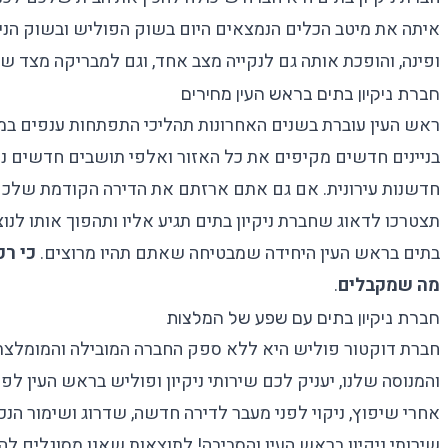
איתה את מיטב הכלים הנמצאים היום בשוק הפוליש ובשוק הניקיו
ופינה, והופכת אותה גם לנקייה מצב אחד, וגם למבריקה מצד שני
חברת ניקיון בתים בראש העין מחירים
ראש העין עוברת בשנים האחרונות תהליכי התפתחות ענפים במיו
בניינים חדשים מקיפים את כל האזור ואלפי תושבים חדשים נ
חדשנות עירונית. אם גם אתם ארזתם את הדירה הקודמת שלכם
תצטרכו לדאוג
שחברת ניקיון בתים
תגיע אליו ותהפוך אותו לנוצ
בתים בראש העין היחידה שמבטיחה שאתם תהיו מרוצים.
כי ר
מה שמקבלים
.
חברת ניקיון בתים עם שפע של המלצות
חברת דוקטור פוליש היא ללא ספק החברה המובילה והמומלצת בי
והמנוסה שלנו, יעניק לכם
שירותי ניקיון ופוליש
בראש העין לפרט
אחרי שיפוץ, ניקוי לפני מעבר לדירה חדשה, שדרוג ושימור הנכ
שירותי ניקיון בראש העין והסביבה! לתוצאות שאנו מסוגלים לה