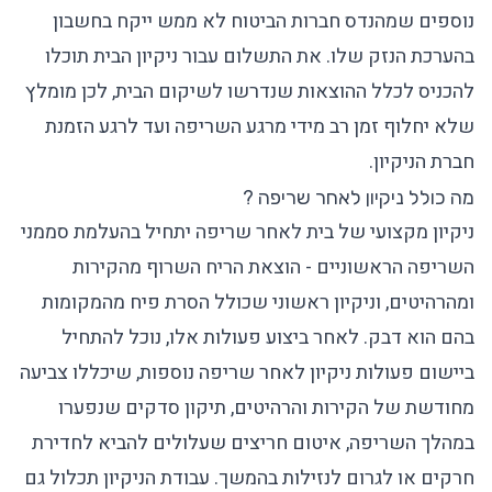
נוספים שמהנדס חברות הביטוח לא ממש ייקח בחשבון
בהערכת הנזק שלו. את התשלום עבור ניקיון הבית תוכלו
להכניס לכלל ההוצאות שנדרשו לשיקום הבית, לכן מומלץ
שלא יחלוף זמן רב מידי מרגע השריפה ועד לרגע הזמנת
חברת הניקיון.
מה כולל ניקיון לאחר שריפה ?
ניקיון מקצועי של בית לאחר שריפה יתחיל בהעלמת סממני
השריפה הראשוניים - הוצאת הריח השרוף מהקירות
ומהרהיטים, וניקיון ראשוני שכולל הסרת פיח מהמקומות
בהם הוא דבק. לאחר ביצוע פעולות אלו, נוכל להתחיל
ביישום פעולות ניקיון לאחר שריפה נוספות, שיכללו צביעה
מחודשת של הקירות והרהיטים, תיקון סדקים שנפערו
במהלך השריפה, איטום חריצים שעלולים להביא לחדירת
חרקים או לגרום לנזילות בהמשך. עבודת הניקיון תכלול גם