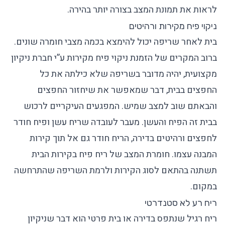
לראות את תמונת המצב בצורה יותר בהירה.
ניקוי פיח מקירות ורהיטים
בית לאחר שריפה יכול להימצא בכמה מצבי חומרה שונים.
ברוב המקרים של הזמנת ניקוי פיח מקירות ע”י חברת ניקיון
מקצועית, יהיה מדובר בשריפה שלא כילתה את כל
החפצים בבית, דבר שמאפשר את שיחזור החפצים
והבאתם שוב למצב שמיש. המפגעים העיקריים לרכוש
בבית זה הפיח והעשן. מעבר לעובדה שריח עשן ופיח חודר
לחפצים ורהיטים בדירה, הריח חודר גם אל תוך קירות
המבנה עצמו. חומרת המצב של ריח פיח בקירות הבית
תשתנה בהתאם לסוג הקירות ולרמת השריפה שהתרחשה
במקום.
ריח רע לא סטנדרטי
ריח רגיל שנתפס בדירה או בית פרטי הוא דבר שניקיון