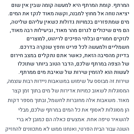
המרתף. קומת המרתף היא למעשה קומה שבין אין שום
יציאה נוחה אל מחוץ למבנה, וקשה מאוד לנקז את המים.
מים שמתפזרים בכמויות גדולות כשאין עליהם שליטה,
הם מים שיכולים לגרום מהר מאוד, וביעילות רבה מאוד,
לנזקים חמורים ובלתי הפיכים לריהוט, למוצרים
חשמליים ולמעשה לכל פריט וחפץ שנקרה בדרכם.
בדיוק מהסיבה הזאת, כאשר אתם נתקלים במצב חירום
של הצפה במרתף שלכם, הדבר הטוב ביותר שתוכלו
לעשות הוא להזמין שירות של
שאיבת מים
ממרתף.
שירות זה מבוסס על שימוש במשאבות ניידות רבות עוצמה,
המסוגלות לשאוב כמויות אדירות של מים בתוך זמן קצר
מאוד. משאבות אלה מחוברות לחשמל, ובתוך מספר דקות
הן מסוגלות לאסוף את כל המים במרתף שלכם, מבלי
להשאיר טיפה אחת. אמצעים כאלה הם כמובן לא ברי
השגה עבור הבית הפרטי, ואנחנו ממש לא מתכוונים להחזיק