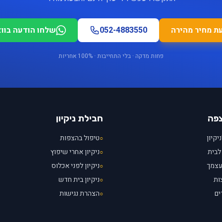
ת מחיר מהירה
052-4883550
שלחו הודעה בוו
פחות מדקה · בלי התחייבות · 100% אחריות
צפה
חבילת ניקיון
יקיון
טיפול בהצפות
○
לבית
ניקיון אחרי שיפוץ
○
עצמך
ניקיון לפני אכלוס
○
ות
ניקיון בית חדש
○
ים
הצהרת נגישות
○