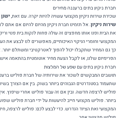
חברת ניקיון בתים ברעננה מחירים
שכירת שירות ניקיון מקצועי עשויה להיות יקרה. עם זאת,
ישנן 
שירות ניקיון
. אל תזמינו
חברת ניקיון מהיום להיום
אם אתם לא ר
את הבית ופנו אותו מחפצים זה עולה פחות לנקות בית פנוי וריק. 
המקצועי וחומרי הניקוי האיכותיים, מאפשרים לנו לבצע את הע
כך גם המחיר שתקבלו יכול להפוך לאטרקטיבי ומשתלם יותר. 
הפרימיום
שלנו, או לקבל הצעת מחיר אוטומטית בהתאמה איש
חברת ניקיון בתים עם שפע של המלצות
תושבים המבקשים לשכור את שירותיה של חברת פוליש ברעננה
שתעמוד בסטנדרטים הגבוהים ביותר בשוק. בין אם הצורך בשי
פוליש לרצפה חדשה. ובין אם זה עבור פוליש אחרי שיפוץ. א
ביותר. פוליש מקצועי חייב להיעשות על ידי חברת פוליש שפוע
המקצועי ואת הציוד הנדרש. כדי לבצע לכם: פוליש לרצפה, חיד
פוליש מקצועי אחר.