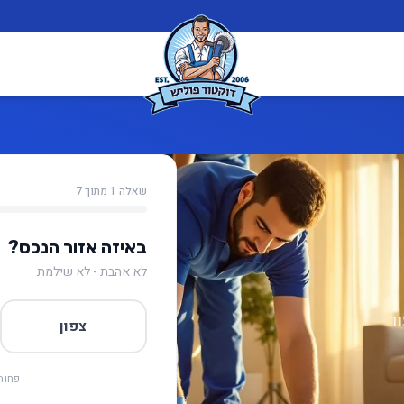
שאלה 1 מתוך 7
באיזה אזור הנכס?
לא אהבת - לא שילמת
וד
צפון
פחות 