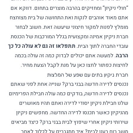
“חולי ניקיון” ומחזיקים בהרבה מוצרים בתחום. דווקא אם
אתם מאוד אוהבים לנקות ואת התחושה של בית מצוחצח
מומלץ לפנות למקור חיצוני שיעשה זאת. חשוב לבחור
חברת ניקיון אמינה ומקצועית בגלל המורכבות של הכנסת
עובדי החברה לתוך הבית.
תתפלאו זה גם לא עולה כל כך
הרבה
. למעשה אתם יכולים לבדוק כמה זה עולה בכמה
לחיצות כפתור
לחצו כאן
על מנת לקבל הצעת מחיר.
חברת ניקיון בתים עם שפע של המלצות
נכנסים לדירה חדשה בבני ברק? שנייה אחת לפני שאתם
נכנסים לדירה חדשה, בודקים כמה עולה חבילת הפרימיום
שלנו חבילת ניקיון יסודי לדירה ואתם תהיו מאושרים
מהניקיון כאשר תכנסו לדירה החדשה. מחפשים ניקיון
שירותי ניקיון אחרי שיפוץ
לבית בבני ברק? כיצד מביאים
משב רוח רענן לבית? איך מתגברים על לכלוך לאחר