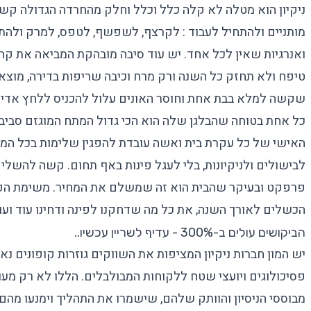
ניקיון הוא מטלה לא קלה כלל וכלל וחלק מהחרדה הגדולה קש
מותניים ולהתחיל לעבוד : לקרצף, לשפשף, לטפס, למרק ולה
ואנרגיות שאין לכל אחד. יש עוד סיבה מובהקת המביאה את קהל
טיפח ולא תחזק כל השנה ורק מרח וכיבה שריפות בדירה, מוצא
שקשה למלא בבת אחת וחוסר האונים עלול להכניס ללחץ אדיר
כל אחת בטוחה שהבלגן שלה הוא הכי גדול המתח המוגזם סביב הנ
האישי של כל עקרת בית ואשה עובדת להפגין שלימות בכל המערכ
לבישולים ולניקיונות, בלי לעגל פינות באף תחום. קשה להשלי
פרפקט ובעיקר שהבית הוא זה שמשלם את המחיר. משימת הפסח
הכשלים לאורך השנה, את כל מה שדחקנו לפינה ודחינו עוד ועו
הביקושים עולים ב-300% - עדיף לשריין עכשיו..
יש המון חברות ניקיון המציפות את השווקים גוזרות קופונים נ
פסיכולוגים ויועצי שטח ללקוחות המבולבלים. הללו לא רק מעו
מבוססי הניסיון והוותק שלהם, שישמרו את התהליך וימנעו מ