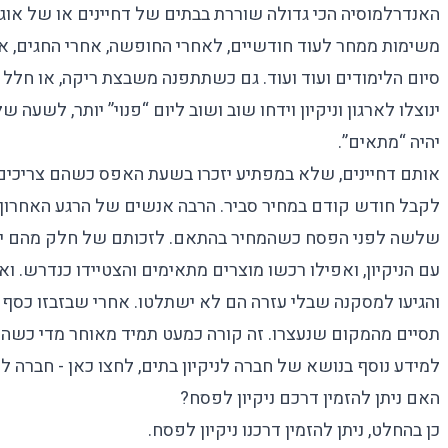
האנדרלמוסיה הכי גדולה שוררת בבתים של דחיינים או של אוג
משימות ממחר לעוד חודשיים, לאחרי החופשה, אחרי החגים, אחר
סיום הלימודים ועוד ועוד. גם כשתתפנה משבצת ריקה, או חלל פ
ינוצלו לארגון וניקיון וידחו שוב ושוב ליום “פנוי” יותר, לשעה 
יהיה “מתאים”.
אותם דחיינים, שלא במפתיע יזכרו בשעת האפס כשהם צריכים 
לקבל חודש קודם במחיר סביר. הרבה אנשים של הרגע האחרון יזמ
שלשה לפני הפסח כשהמחיר בהתאם. לזכותם של חלק מהם יא
עם הניקיון, ואפילו רכשו מוצרים מתאימים והצטיידו כנדרש. ו
והגיעו למסקנה שבלי עזרה הם לא ישתלטו. אחרי שבזבזו כסף 
תסיים מהמקום שנעצרו. זה קורה כמעט תמיד מאוחר מדי כשהמ
למידע נוסף בנושא של חברה לניקיון בתים, לחצו כאן -
חברה לנ
האם ניתן להזמין דרכם ניקיון לפסח?
כן בהחלט, ניתן להזמין דרכנו ניקיון לפסח.