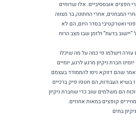
רי חפצים אובססיביים. אלו שדוחים
י המבחנים, אחרי החתונה, בר מצווה
נוי ואטרקטיבי בסדר היום, הם לא
של “יישוב בדעת” ולזמן שבו מצב הרוח
עזרה וישלמו פי כמה על מה שיכלו
ינו חברת ניקיון מרגע לרגע, יומיים
מר שהם דווקא ניסו להתמודד בעצמם
אז בשיא העבודות, הם חטפו פיק ברכיים
וכוח הם משלמים שוב כדי שחברת ניקיון
חירים קופצים במאות אחוזים.
יקיון בתים