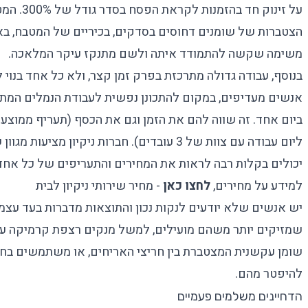
על זינוק ח
הצטברות של שומנים דחוסים בסדקים, בכיריים של המטבח, בא
משימה שקשה להתמודד איתה ולשם מתנקז עיקר המלאכה.
בנוסף, עבודה גדולה מתרכזת בפרק זמן קצר, ולא כל אחד בנוי לב
אנשים מעדיפים, במקום להתכונן נפשית לעבודת הנמלים המת
ליום עבודה עם צוות של 3 עובדים). חברות ניקיון מציעות מגוון
ש
יכולים בקלות רבה לראות את המחירים והתעריפים של כל אחד ו
למידע על מחירים,
לחצו כאן
- מחיר שירותי ניקיון לבית
יש אנשים שלא יודעים לנקות נכון והתוצאות מדברות בעד עצמ
שמזיקים יותר משהם מועילים, למשל מנקים רצפת קרמיקה עם
שומן עקשנית המצטברת בין חריצי האריחים, או משתמשים ב
להיפטר מהם.
הדחיינים משלמים פעמיים