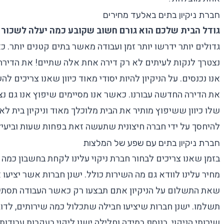
חברת ניקיון בתים באלעד מחירים
גודל הבית שלכם הוא גורם חשוב שקובע כמה יעלה לשכור ח
גדולים יותר ידרשו יותר זמן ועבודה מאשר בתים קטנים יותר. 
נצטרך לנקות לעיתים לא רק דירה אחת אלה שתיים! את הדירה 
אנו נכנסים. על הניקיון להיות יסודי מאוד כיוון שאנו צריכים ל
את הדירה החדשה עבורנו. כאשר אנו מסיימים שיפוץ אנו גם נצט
שלו כיוון ששיפוץ מותיר את הבית מלוכלך מאוד וניקיון בית לא
להיחסך על ידי חברה חיצונית שתעשה זאת בפחות שעות וביעילו
חברת ניקיון בתים עם שפע של המלצות
בזמן שאנו צריכים לבחור חברת ניקוי עלינו לקחת בחשבון כמה
מחיר עלינו לוודא גם מה השירות כולל. ישנן חברות אשר יציעו
שאת התשלום על הניקיון אתם תבצעו רק כאשר העבודה תסתיים
תשלמו. ישנן חברות שיציעו חבילה שתכלול כמה שירותים, לדו
שירותי הניקוי. בנוסף במידה וחלילה ישנו ליקוי בעקבות עבודות