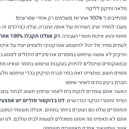
מלאה ותיקון לליקוי.
מתחייבים ל 100% אחריות משלמים רק אחרי שמרוצים!
מעבר למחיר וטיב השירות של אותה החברה, שלנו כצרכנים זה 
פחות והוא איכות חומרי העבודה.
רק אצלנו תקבלו 100% אחריות
לעתים מחיר זול יכול להישמע אטרקטיבי ולעתים יעיד על איכו
הניקיון לא עושה שימוש בחומרים אגרסיביים היכולים לפגוע ברי
ובמשקופים שיכולים להינזק בעקבות שימוש בחומר שאינו מתא
מסוים חשוב שתציינו זאת בפני חברת הניקיון בכדי שימנעו מל
חברת ניקיון בתים לאחר שיפוץ
כאשר אתם עומדים לנקות בית לאחר שיפוץ חשוב לבחור בחברת
הציוד וחומרי הניקוי הנדרשים.
לנו בדוקטור פוליש יש אמצעים
והחומרים שלנו הם הטובים ביותר בתחום. אצלנו משטחי המטבח, ה
אתם לא תאמינו מה אנחנו מסוגלים לעשות לבית שלכם. לנו המ
אשר שתשאיר אתכם מאושרים משמחה.