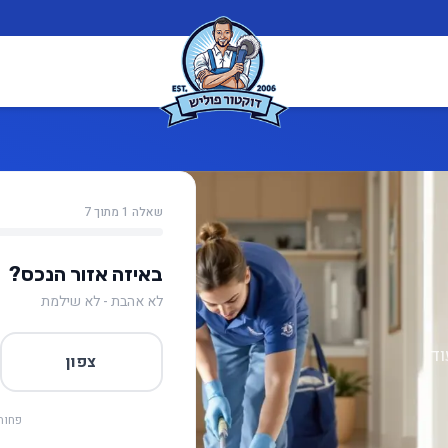
שאלה 1 מתוך 7
באיזה אזור הנכס?
לא אהבת - לא שילמת
וד
צפון
פחות 