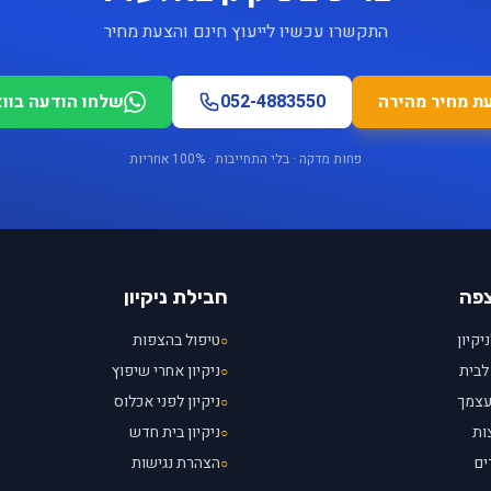
התקשרו עכשיו לייעוץ חינם והצעת מחיר
ת מחיר מהירה
052-4883550
שלחו הודעה בוו
פחות מדקה · בלי התחייבות · 100% אחריות
צפה
חבילת ניקיון
יקיון
טיפול בהצפות
○
לבית
ניקיון אחרי שיפוץ
○
עצמך
ניקיון לפני אכלוס
○
ות
ניקיון בית חדש
○
ים
הצהרת נגישות
○