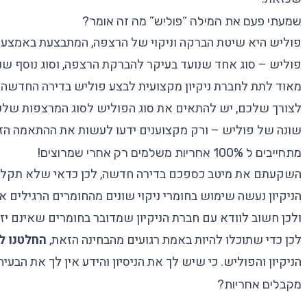
שמעתי פעם את המילה “פוליש” מה זה אומר?
פוליש היא שיטת הברקה וניקוי של הרצפה, המתבצעת באמצעות 
פוליש
– סוג אחד שנועד בעיקר להברקת הרצפה, וסוג נוסף שנו
מאוד לתת לחברת ניקיון מקצועית לבצע פוליש בדירה החדשה
לצורך שלכם, יש להתאים את סוג הפוליש לסוג המרצפות שלכם
שונה של פוליש – ורק מקצוענים ידעו לעשות את ההתאמה הז
מתחייבים ל 100% אחריות משלמים רק אחרי שמרוצים!
השקעתם את מיטב כספכם בדירה חדשה, לכן כדאי שלא תקלו ר
הניקיון נעשה שימוש בחומרי ניקוי שונים מהחומרים הרגילים א
ולכן חשוב לוודא עם חברת הניקיון שמדובר בחומרים שאינם יזי
לכן כדי שתוכלו להיות באמת רגועים מהבחינה הזאת,
החלטנו לתת לכם
הניקיון והפוליש. כי שיש לך את הניסיון והידע אין לך את הבעיה
מקבלים אחריות?