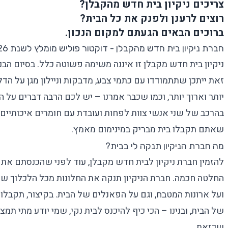
צריכים ניקיון בית חדש מהקבלן?
רוצים לרענן ולפנק את כל הבית?
ברוכים הבאים הגעתם למקום הנכון.
חברת ניקיון בית חדש מהקבלן - דוקטור פוליש מומלץ לשנת 2026
ניקיון בית חדש מקבלן זו איננה משימה פשוטה כלל. בסיום הבנ
זאת ייתכן שתתמודדו עם כתמי צבע, מדבקות וניילון מגן על הדל
יותר וארוך יותר, וכמו שכבר אמרנו – יש לכם הרבה דברים על ה
בהרכב של שני אנשי צוות לפחות ועובדת עם חומרים איכותיים 
שאתם תקבלו בית מבריק במינימום מאמץ.
מה חברת הניקיון תנקה לי בבית?
להזמין חברת ניקיון לבית חדש מקבלן, עוד לפני שהכנסתם את
החלטה חכמה. חברת הניקיון תנקה את החלונות מכל הלכלוך שה
ועל ארונות המטבח, וגם על הפאנלים של הבית. בקיצור, תקבלו ני
של הבית, ובנינו – הכי כיף להיכנס לבית נקי, שמי יודע מתי תמ
שכזאת.