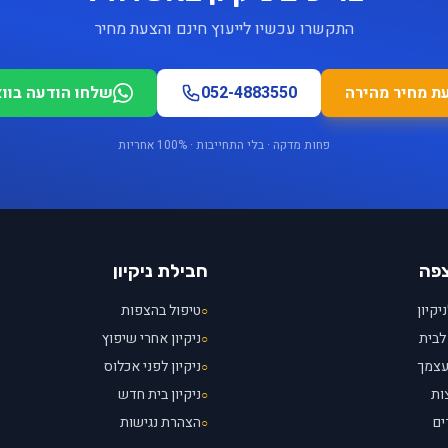
התקשרו עכשיו לייעוץ חינם והצעת מחיר
ת מחיר מהירה
052-4883550
שלחו הודעה בוו
פחות מדקה · בלי התחייבות · 100% אחריות
צפה
חבילת ניקיון
יקיון
טיפול בהצפות
○
לבית
ניקיון אחרי שיפוץ
○
עצמך
ניקיון לפני אכלוס
○
ות
ניקיון בית חדש
○
ים
הצהרת נגישות
○