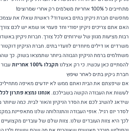
מתחייבים ל 100% אחריות משלמים רק אחרי שמרוצים!
מחפשים חברת ניקיון בתים באשדוד? ראשית שאלו את עצמכם,
האם אתם צריכים ניקיון יסודי וחד פעמי או שמא יש לכם צורך ב
רבות מציעות מגוון של שירותים לכל צורך. חברות ניקיון באשד
משרדים או דילים מיוחדים לוועדי בתים. חברת הניקיון דוקטור
משתלמים ברמת הניקיון הגבוהה ביותר שתמצאו בשוק. כך ש
להסתיים כאן עכשיו. כי רק אצלנו
תקבלו 100% אחריות
עבור 
חברת ניקיון בתים לאחר שיפוץ
אם שיפצתם את הבית ואתם ממש לא יודעים מאיפה מתחילים ל
לעשות את העבודה הקשה בשבילכם.
אנחנו נמצא פתרון לכל
שידאג להשיב לכם את הסדר הניקיון והאור לבית. כמה שיותר 
לסדר יום רגיל. אופי העבודה והתנהלותה שלנו מתאפיינת במקצו
לכך היא צוות העובדים שלנו. צוות שלם של עובדים מקצועיים ובע
והפוליש מורכב מאנשים שאוהבים את מה שהם עושים ולכן הם 