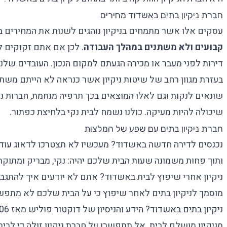
חברת ניקיון בתים באשדוד מחירים
עסקים אלו אשר מתמחים בניקיון נוהגים לשנות את המחירים
קבועים ולא משתנים במהלך העבודה
. לכן אם אתם זקוקים
ל
דירות לפני מעבר או מכירה הגעתם למקום הנכון. העובדים שלנו א
בעזרת מגוון רחב של שיטות ניקיון אשר כנראה לא הייתם משת
שונאים לנקות וגם לאלו המוצאים בכך תרפיה מנחמת, חברות ניקי
שיכולה להיות מעיקה. כולנו נשמח לבית נקי בלחיצת כפתור.
חברת ניקיון בתים עם שפע של המלצות
נכנסים לדירה חדשה באשדוד? מעכשיו לא תצטרכו לדאוג עוד
ותוך פחות משמונה שעות הבית שלכם יהיה: נקי, מבריק ומתו
ניקיון אחרי שיפוץ לבית באשדוד? אתם לא יודעים איך להתגב
מוסמך לניקיון בתים לאחר שיפוץ כי על הבית שלכם לא מתפשר
מניקיון מושלם לבית. אל תתפשרו על חברת ניקיון זולה כי לבי