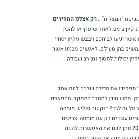
 בשיטת “המצליח”…
רק אצלנו המחירים
ניקיון בתים לאחר שיפוץ
או להכין
שר יגיעו לביתכם ויבצעו ניקיון יסודי
משים בהן מעולם. לאנשים מבנינו אשר
ון יכולות לחסוך זמן רב ועבודה
: תפקידו את הדירה שלכם ליום אחד
קתק. ממש מוכן למסדר המפקד. מחפשים
ר על זה לבד? דוקטור פוליש מומחה
ים עובדים רק עם מומחה. צריכים
ניקיון בתים באשדוד? הידע והניסיון של דוקטור פוליש מאז 2006 נותן לכם את האפשרות להנות
ת שלכם מגיע את הטוב ביותר.