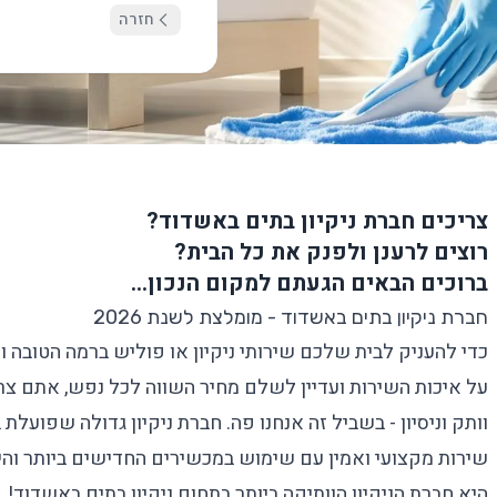
חזרה
צריכים חברת ניקיון בתים באשדוד?
רוצים לרענן ולפנק את כל הבית?
ברוכים הבאים הגעתם למקום הנכון…
חברת ניקיון בתים באשדוד - מומלצת לשנת 2026
כדי להעניק לבית שלכם שירותי ניקיון או
פוליש
ברמה הטובה ו
על איכות השירות ועדיין לשלם מחיר השווה לכל נפש, אתם צרי
וותק וניסיון - בשביל זה אנחנו פה. חברת ניקיון גדולה שפוע
שירות מקצועי ואמין עם שימוש במכשירים החדישים ביותר והימ
היא חברת הניקיון הוותיקה ביותר בתחום
ניקיון בתים
באשדוד!