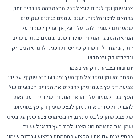
צבע שמן וכך לגרום לעץ לקבל מראה כהה או בהיר יותר,
בהתאם לרצון הלקוח. ישנם שמנים בגוונים שקופים
שמטרתם לשמר ולהגן על העץ, אך עדיין לשמור על
המראה הטבעי והמקורי שלו. וישנם שמנים בגוונים כהים
יותר, שיעזרו לחדש דק עץ ישן ולהעניק לו מראה מבריק
ונקי כמו דק עץ חדש.
יתרונות בצביעת דק עץ בשמן
מאחר והשמן נספג אל תוך העץ ומטבעו הוא שקוף, על ידי
צביעת דק עץ בשמן ניתן להבליט את הקווים הטבעיים של
העץ ובכך לשמור על המראה המקורי שלו ויחד עם זאת
להבריק ולשדרג אותו. ניתן לבצע שימון דק עץ בשימוש
של צבע שמן על בסיס מים, או בשימוש צבע שמן על בסיס
שמן. את התאמת סוג הצבע לסוג העץ כדאי לעשות
בהתייעצות עם איש מקצוע המתמחה בביצוע עבודות שימון