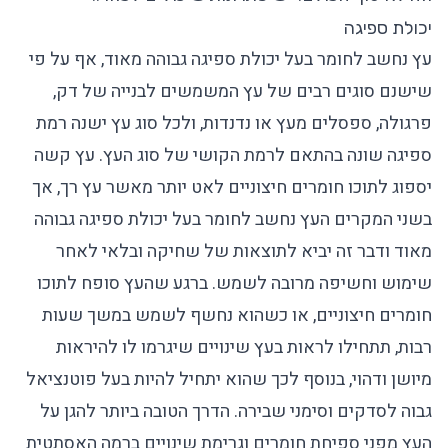
יכולת ספיגה
עץ נחשב לחומר בעל יכולת ספיגה גבוהה מאוד, אף על פי
שישנם סוגים רבים של עץ המשמשים לבנייה של דק,
פרגולה, ספסלים מעץ או נדנדות, ולכל סוג עץ ישנה רמת
ספיגה שונה בהתאם לרמת הקושי של סוג העץ. עץ קשה
יספוג לתוכו חומרים חיצוניים לאט יותר מאשר עץ רך, אך
בשני המקרים העץ נחשב לחומר בעל יכולת ספיגה גבוהה
מאוד ודבר זה יביא לתוצאות של שחיקה ובלאי לאחר
שימוש וחשיפה מרובה לשמש. ברגע שהעץ סופח לתוכו
חומרים חיצוניים, או כשהוא נחשף לשמש במשך שעות
רבות, תתחילו לראות בעץ שינויים שיגרמו לו להיראות
מיושן ודהוי, בנוסף לכך שהוא יתחיל להיות בעל פוטנציאל
גבוה לסדקים וסימני שבירה. הדרך הטובה ביותר להגן על
העץ מפני ספיחת חומרים וגרימת שינויים ברמה האסתטית