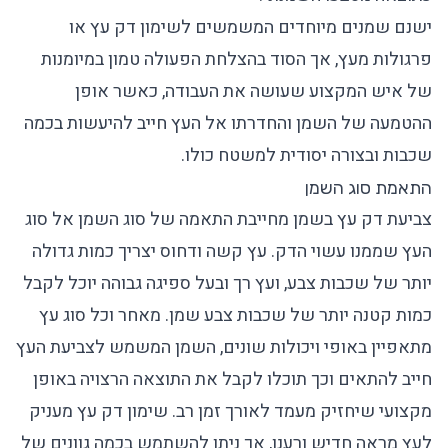
ישנם שמנים מיוחדים המשמשים לשימון דק עץ או
פרגולות מעץ, אך הסוד בהצלחת הפעולה טמון במיומנות
של איש המקצוע שעושה את העבודה, כאשר אופן
ההטמעה של השמן והחדרתו אל העץ חייב להיעשות בכמה
שכבות ובצורה יסודית למשטח כולו.
התאמת סוג השמן
צביעת דק עץ בשמן מחייבת התאמה של סוג השמן אל סוג
העץ שממנו עשוי הדק. עץ קשה ודחוס יצריך כמות גדולה
יותר של שכבות צבע, ועץ רך ובעל ספיגה גבוהה יוכל לקבל
כמות קטנה יותר של שכבות צבע שמן. מאחר וכל סוג עץ
מתאפיין באופי ויכולות שונים, השמן המשמש לצביעת העץ
חייב להתאים וכך תוכלו לקבל את התוצאה הרצויה באופן
מקצועי שיחזיק מעמד לאורך זמן רב. שימון דק עץ מעניק
לעץ מראה חדיש ורענן, אך ניתן להשתמש בכמה גוונים של