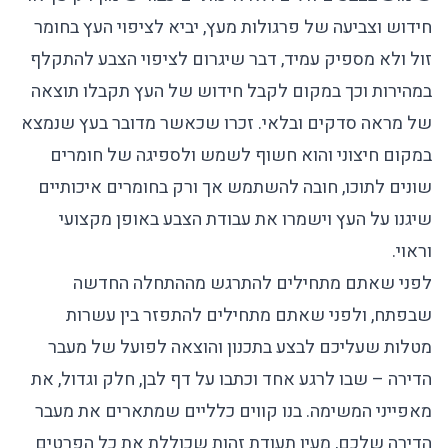
חידוש וצביעה של פרגולות מעץ, יביא לציפוי העץ בחומר
זול ולא מספיק עמיד, דבר שיגרום לציפוי הצבע להתקלף
במהירות וכך במקום לקבל חידוש של העץ תקבלו תוצאה
של מראה סדקים ובלאי. זכרו שכאשר מדובר בעץ שנמצא
במקום חיצוני והוא חשוף לשמש ולספיגה של חומרים
שונים לתוכו, חובה להשתמש אך ורק בחומרים איכותיים
שיגנו על העץ וישמרו את עבודת הצבע באופן מקצועי
וראוי.
לפני שאתם מתחילים להתרגש מההתחלה החדשה
שבפתח, ולפני שאתם מתחילים להתפזר בין עשרות
מטלות שעליכם לבצע בתכנון והוצאה לפועל של מעבר
הדירה – שבו לרגע אחד וכתבו על דף לבן, חלק וגדול, את
מאפייני המשימה. בנו קווים כלליים שמתארים את מעבר
הדירה שלכם, מעין תעודת זהות שכוללת את כל הפרטים