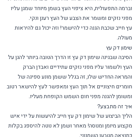
וברמה התפעולית, היא ציפוי העץ בשמן מיוחד שמגן עליו
מפני נזקים ומשמר את הצבע של העץ רענן ונקי.
עץ חייב שכבת הגנה כדי להישמר! וזה יכול גם להיראות
מעולה.
שימון דק עץ
הסיבה שבגינה שימון דק עץ זו הדרך הטובה ביותר להגן על
העץ ולשמור עליו מפני נזקים עתידיים ואבדן הברק
והמראה החדיש שלו, זה בגלל ששמן מונע ספיגה של
חומרים חיצוניים אל תוך העץ ומאפשר לעץ להישאר רטוב
ומשומן להגנה מפני חום השמש הקופחת מעליו.
איך זה מתבצע?
הליך הביצוע של שימון דק עץ חייב להיעשות על ידי איש
מקצוע מיומן ומנוסה! מאחר ושמן לא נוטה להיספג בקלות
כתוצאה מטבעו השמנוני.