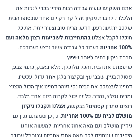
אתם תשקיעו שעות עבודה רבות מידיי בכדי לנקות את
הלכלוך.
לחברת ניקיון
זה לוקח רק יום אחד שבסופו הבית
שלכם ירגיש: רענן, חדש, מריח טוב וצעיר יותר. את כל
תוכלו לקבל אצלנו
בהתחייבות לשביעות רצון מלאה ועם
100% אחריות
בעבור כל עבודה אשר נבצע בעבורכם.
חברת ניקיון בתים לאחר שיפוץ
שיפצתם את הבית והכל מלוכלך, מלא באבק, כתמי צבע,
פסולת בניין, שבבי עץ ובקיצור בלגן אחד גדול. עכשיו,
דמיינו לעצמכם את הבית נקי וזוהר דמיינו איך הכול מנצנץ
ומריח נפלא, נהדר. כל זה יכול לקרות ביום אחד בלבד.
רוצים פתרון קסמים? בבקשה,
אצלנו תקבלו ניקיון
מושלם
לבית עם 100% אחריות
. כן, כן שמעתם נכון גם
ניקיון מושלם וגם מאה אחוז אחריות. למעשה אנחנו
היחידים שנותנים לכם מאה אחוז אחריות עבור כל עבודה