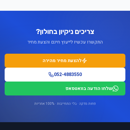
צריכים ניקיון בחולון?
התקשרו עכשיו לייעוץ חינם והצעת מחיר
להצעת מחיר מהירה
052-4883550
שלחו הודעה בוואטסאפ
פחות מדקה · בלי התחייבות · 100% אחריות