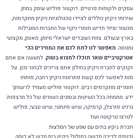
עסקים ולקוחות פרטיים. דוקטור פוליש עוסק במתן
שירותי ניקיון כוללים לציידו טכנולוגיות ניקיון מתקדמות,
מכשור וציוד חדיש חומרי ניקוי של החברות המובילות
בארץ ובעולם. צוות העובדים ישראלי מיומן, מאומן, מקצועי
ומנוסה.
מאפשר לנו לתת לכם את המחירים הכי
אטרקטיביים שאר תוכלו למצוא בשוק
. למעשה אם אתם
זקוקים לחברת ניקיון בחולון אתם צריכים לבחור נכון. על
מנת לאפשר לכם קשת פתרונות ניקיון רחבה, פותחו
חומרים מתקדמים רבים. דוקטור פוליש מעמיד לרשותך
ידע מתמחה בכל השיטות ובסוגים השונים של כל מרצפות:
גרניט פורצלן, קרמיקה, שיש סינתטי, שיש טבעי,
פוליש
לטרצו
טרקוטה ועוד
חברת ניקיון בתים עם שפע של המלצות
נכנסים לדירה חדשה בחולון?
ניקיון בית חדש
לא דומה